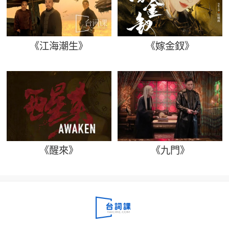
《江海潮生》
《嫁金釵》
《醒來》
《九門》