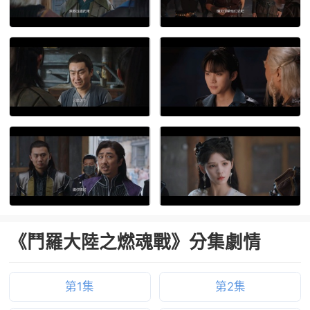
《鬥羅大陸之燃魂戰》分集劇情
第1集
第2集