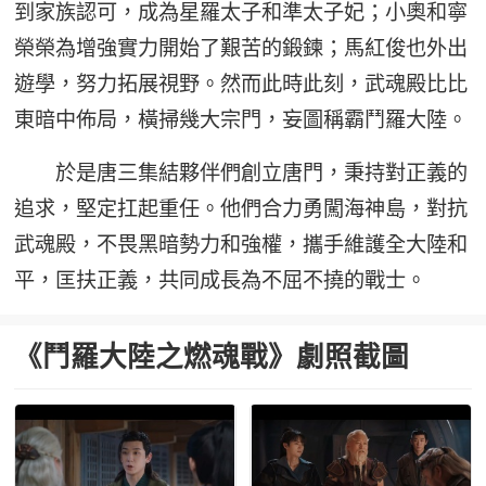
到家族認可，成為星羅太子和準太子妃；小奧和寧
榮榮為增強實力開始了艱苦的鍛鍊；馬紅俊也外出
遊學，努力拓展視野。然而此時此刻，武魂殿比比
東暗中佈局，橫掃幾大宗門，妄圖稱霸鬥羅大陸。
於是唐三集結夥伴們創立唐門，秉持對正義的
追求，堅定扛起重任。他們合力勇闖海神島，對抗
武魂殿，不畏黑暗勢力和強權，攜手維護全大陸和
平，匡扶正義，共同成長為不屈不撓的戰士。
《鬥羅大陸之燃魂戰》劇照截圖