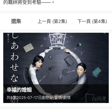
的羈絆將受到考驗——。
選集
上一頁 (第2集)
下一頁 (第4集)
幸福的婚姻
共9集
2025-07-17
日劇
懸疑/愛情/劇情