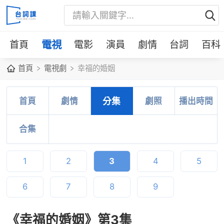
首頁
電視
電影
演員
劇情
台詞
百科
首頁
電視劇
幸福的婚姻
首頁
劇情
分集
劇照
播出時間
合集
1
2
3
4
5
6
7
8
9
《幸福的婚姻》第3集