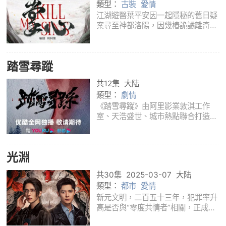
類型：
古裝
愛情
江湖遊醫葉平安因一起隱秘的舊日疑
案尋至神都洛陽，因幾樁詭譎離奇的
出診案件而背上巫醫之名，她擅用心
計，蠱惑人心，人人避之而不及。大
理寺丞元少城因出身賤民區，被視作
踏雪尋蹤
“臭老鼠”，縱有一身才能卻無法得到
尊重，
共12集
大陆
類型：
劇情
《踏雪尋蹤》由阿里影業敦淇工作
室、天浩盛世、城市熱點聯合打造，
敦淇擔任總製片人，張繼東擔任製片
人，楊冬、林繼東導演。
光淵
共30集
2025-03-07
大陆
類型：
都市
愛情
新元文明，二百五十三年，犯罪率升
高是否與“零度共情者”相關，正成為
這個社會越來越讓人矚目的話題。一