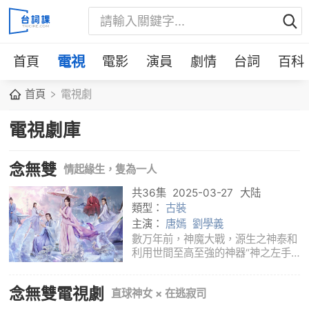
首頁
電視
電影
演員
劇情
台詞
百科
首頁
電視劇
電視劇庫
念無雙
情起緣生，隻為一人
共36集
2025-03-27
大陆
類型：
古裝
主演：
唐嫣
劉學義
數万年前，神魔大戰，源生之神泰和
利用世間至高至強的神器“神之左手”
封印魔神，結果神器折毀墜落人界，
源生之眾神陷人長眠，自此三界再無
念無雙電視劇
直球神女 × 在逃寂司
神蹟。戰鬼族趁亂崛起，引發大戰，
神女無雙受天界之託，化身人族少女