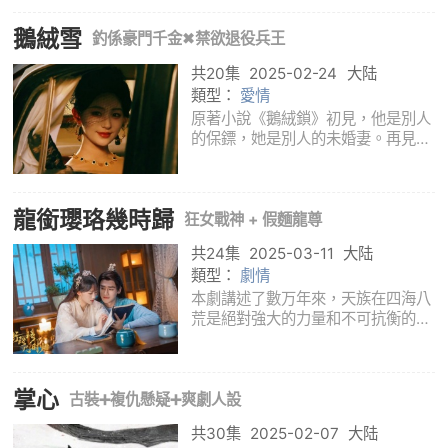
溫以凡從桑延口中得知自己夢遊使二
鵝絨雪
人有了交集的故事。溫以凡回到家鄉
釣係豪門千金✖禁欲退役兵王
工作，意
共20集
2025-02-24
大陆
類型：
愛情
原著小說《鵝絨鎖》初見，他是別人
的保鏢，她是別人的未婚妻。再見，
他是受害者家屬，她是替人消災的萬
惡資本家。第三次見血，她用鏡頭對
准他：“傅先生，請把衣服全部脫
龍銜瓔珞幾時歸
掉。世道險惡，我得給自己留點保障
狂女戰神 + 假麵龍尊
才行。”傅
共24集
2025-03-11
大陆
類型：
劇情
本劇講述了數万年來，天族在四海八
荒是絕對強大的力量和不可抗衡的存
在，只認實力不講感情，無論是屬下
甚至是自己的親生骨肉稍有不服從天
尊的命令，都會受到嚴厲的處罰。龍
掌心
銜卻在決戰最後和瓔珞天人永隔。如
古裝➕複仇懸疑➕爽劇人設
果再等上
共30集
2025-02-07
大陆