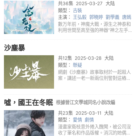
共36集
2025-03-27
大陆
進入神
類型：
古裝
主演：
王弘毅
郭曉婷
劉學義
唐嫣
數万年前，神魔大戰，源生之神泰和
利用世間至高至強的神器“神之左手”
封印魔神，結果神器折毀墜落人界，
源生之眾神陷人長眠，自此三界再無
沙塵暴
神蹟。戰鬼族趁亂崛起，引發大戰，
神女無雙受天界之託，化身人族少女
共12集
2025-03-28
大陆
進入神
類型：
懸疑
網劇《沙塵暴》故事取材於一起殺人
案，講述一老一新兩位刑警對這樁兇
殺案重啟調查，排除萬難、不懼犧
牲，最終掃清陰霾、抓獲真兇的故
事。
噓，國王在冬眠
根據晉江文學城同名小說改編
共23集
2025-03-11
大陆
類型：
愛情
劇情
漫畫家衛枝意外捲入醜聞，被公司沒
收了筆名和作品版權。消沉的她偶然