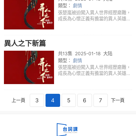
子，他們
類型：
劇情
張楚嵐被迫闖入異人世界經歷磨難，
成長為心懷正義有擔當的異人英雄，
他與馮寶寶有著命運的羈絆，一個突
發事件讓兩人陷入焦灼，“哪都通”特
遣員工陳朵殺害上級潛逃，七大特遣
異人之下新篇
員工能力出眾、身份隱秘又行踪詭
譎，他們
共13集
2025-01-18
大陆
類型：
劇情
張楚嵐被迫闖入異人世界經歷磨難，
成長為心懷正義有擔當的異人英雄，
他與馮寶寶有著命運的羈絆，一個突
發事件讓兩人陷入焦灼，“哪都通”特
遣員工陳朵殺害上級潛逃，七大特遣
員工能力出眾、身份隱秘又行踪詭
3
4
5
6
7
上一頁
下一頁
譎，他們