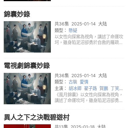
淩，被壞人投入大海，幾乎喪命。地
處偏遠的豪華渡假中心主理人溫敏，
錦囊妙錄
救了嘉欣，嘉欣醒來的一句話是「我
要報仇！
共36集
2025-01-14
大陆
類型：
懸疑
以女性向探案為視角，講述了命運坎
坷，雖身陷泥沼卻勇於自救的羅疏，
遇上意氣風發一心只想闖蕩江湖的齊
夢麟，兩人一路並肩風雨攜手探案。
他們參與的多起案件多涉及女性，每
電視劇錦囊妙錄
當看到案件中的可憐女子，他們都竭
盡全力幫
共36集
2025-01-14
大陆
類型：
古裝
愛情
主演：
胡冰卿
翟子路
賀鵬
丁笑瀅
馮筱童
李嘉鑫
翟宇佳
孫雅麗
劉
《風月錦囊》以女性向探案為視角，
長德
張曉晨
講述了命運坎坷，雖身陷泥沼卻勇於
自救的羅疏，遇上意氣風發一心只想
闖蕩江湖的齊夢麟，兩人一路並肩風
異人之下之決戰碧遊村
雨攜手探案。他們參與的多起案件多
涉及女性，每當看到案件中的可憐女
共13集
2025-01-18
大陆