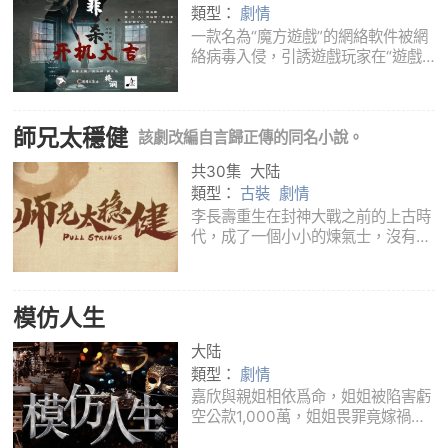
類型：
劇情
一款名為“魔方遊戲”的網絡軟件被網
絡病毒入侵，引誘遊戲玩家在“遊戲
世界”和現實世界中游戲人間而引發
的五樁刑事案件為主線，以四個有著
內在聯繫又各自獨立的案件為引子，
師兄太穩健
魔方遊戲作為線索貫穿始終，最終偵
該劇改編自言歸正傳的同名小說。
破謎團
共30集
大陆
類型：
古裝
劇情
李長壽重生在封神大戰之前的上古時
代，成了一個小小的煉氣士，沒有什
麼氣運加身，也不是什麼注定的大劫
之子，他只有一個想要長生不老的修
仙夢。為了能在殘酷的洪荒安身立
模仿人生
命，他努力不沾因果，殺人必揚其
灰，凡事謀而
大陆
類型：
劇情
嘉欣與親姐相依爲命，姐姐被陷害虧
空公款1,000萬，姐姐畏罪竟嫁禍嘉
欣，令嘉欣無辜陷冤獄，慘遭侮辱霸