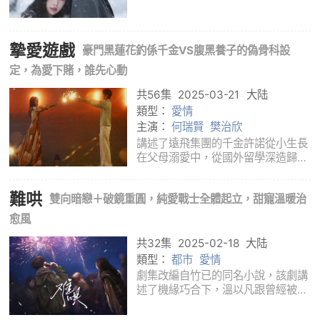
看到一段單板滑雪視頻，被滑雪選手
無畏的精神打動，決定以滑雪為題重
新開始創作。她前往北山雪場采風，
摯愛遊戲
邂逅了教練單崇。在跌跌撞撞的滑雪
豪門黑蓮花釣係千金VS腹黑養子的偽骨科設
練習中，
定，為愛下賭，誰先心動
共56集
2025-03-21
大陆
類型：
愛情
主演：
何瑞賢
樊治欣
講述了遠飛集團的千金許諾從小生長
在父母溺愛中，從國外留學深造歸來
卻震驚的發現自己原本幸福的家庭已
經支離破碎，母親被淨身出戶，從小
難哄
雙向暗戀＋破鏡重圓，純愛戰士全體起立，甜寵溫暖治
寄養在自己家且沒有血緣關係的哥哥
沈嘉禾即將替代自己繼承家業，而父
愈風
親的未婚
共32集
2025-02-18
大陆
類型：
都市
愛情
劇集改編自竹已的同名小說，該劇講
述了機緣巧合下，溫以凡跟曾經被她
拒絕過的高中同學桑延過上了合租的
生活。兩人本井水不犯河水，但因為