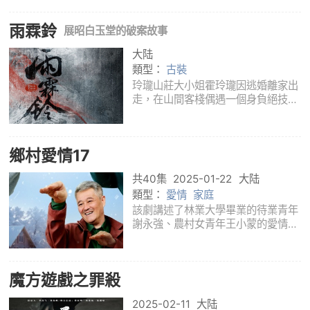
起送貨員被謀殺案牽扯出了一個犯罪
團伙，而真兇被確定為最能引起社會
雨霖鈴
討論的“零度共情者”，案子雖然順利
展昭白玉堂的破案故事
結束
大陆
類型：
古裝
玲瓏山莊大小姐霍玲瓏因逃婚離家出
走，在山間客棧偶遇一個身負絕技又
身受重傷的黑衣人。黑衣人行跡神
秘，被正邪兩派同時追殺，卻對她屢
屢出手相助。霍玲瓏心生好奇，後得
鄉村愛情17
知黑衣人竟是南俠展昭，此番被各路
人馬追殺，
共40集
2025-01-22
大陆
類型：
愛情
家庭
該劇講述了林業大學畢業的待業青年
謝永強、農村女青年王小蒙的愛情生
活、創業故事。劇中謝永強與同村女
孩王小蒙的愛情遭遇很多挫折後，兩
人終於重拾感情並腳踏實地開發山里
魔方遊戲之罪殺
林果基地；但此時縣里的錄取通知書
的到來打
2025-02-11
大陆