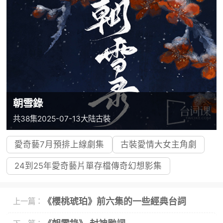
朝雪錄
共38集
2025-07-13
大陆
古裝
愛奇藝7月預排上線劇集
古裝愛情大女主角劇
24到25年愛奇藝片單存檔傳奇幻想影集
《櫻桃琥珀》前六集的一些經典台詞
上一篇：