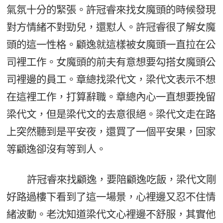
氣氛十分的緊張。許冠睿來找女魔頭的時候發現
對方情緒不對勁兒，還懟人。許冠睿很了解女魔
頭的這一性格。顧逸就這樣被女魔頭一直拉在公
司裡工作。女魔頭的前夫有意想要勾搭女魔頭公
司裡邊的員工。章總找梁代文，梁代文表示不想
在這裡工作，打算辭職。章總內心一直想要挽留
梁代文，但是梁代文的去意很絕。梁代文走在路
上突然聽到是平安夜，還買了一個平安果，回家
等顧逸卻沒有等到人。
許冠睿來找顧逸，要陪顧逸吃飯，梁代文剛
好路過樓下看到了這一場景，心裡邊又忍不住情
緒波動。老沈知道梁代文心裡邊不舒服，其實他