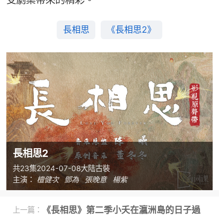
長相思
《長相思2》
長相思2
共23集
2024-07-08
大陆
古裝
主演：
檀健次
鄧為
張晚意
楊紫
《長相思》第二季小夭在瀛洲島的日子過
上一篇：