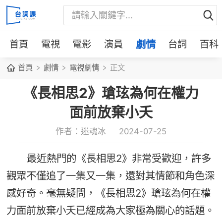
首頁
電視
電影
演員
劇情
台詞
百科
首頁
劇情
電視劇情
正文
《長相思2》瑲玹為何在權力
面前放棄小夭
作者：迷魂冰
2024-07-25
最近熱門的《長相思2》非常受歡迎，許多
觀眾不僅追了一集又一集，還對其情節和角色深
感好奇。毫無疑問，《長相思2》瑲玹為何在權
力面前放棄小夭已經成為大家極為關心的話題。