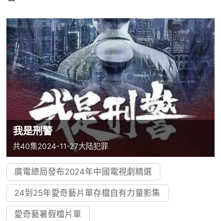
我是刑警
共40集
2024-11-27
大陆
犯罪
廣電總局發布2024年中國電視劇精選
24到25年愛奇藝片單存檔自有力量影集
愛奇藝暑假檔片單