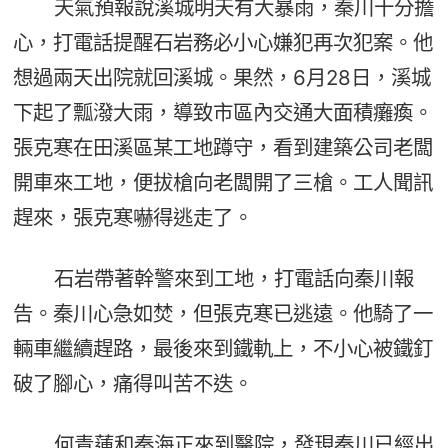
天氣預報說溪城明天有大暴雨，秦川十分擔
心，打電話提醒石岩務必小心嫌犯再次犯案。他
想過兩天出院就回溪城。果然，6月28日，溪城
下起了瓢潑大雨，導致市區內交通大面積癱瘓。
張克寒在田溪區某工地蹲守，看到建築公司老闆
開車來工地，便拔槍向老闆開了三槍。工人聞訊
趕來，張克寒嚇得逃走了。
石岩帶著幹警來到工地，打電話向秦川報
告。秦川心急如焚，但張克寒已逃遠。他騎了一
輛車繼續趕路，最後來到鐵軌上，不小心被鐵釘
破了腳心，痛得叫苦不迭。
何青蓮和秦海正來到醫院，發現秦川已經出