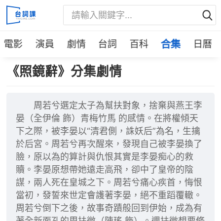
電影
演員
劇情
台詞
百科
合集
日曆
《照鏡辭》分集劇情
周若兮選定太子為幫扶對象，捨棄與燕王李
晏（全伊倫 飾）青梅竹馬 的感情。在將權傾天
下之際，被李晏以“清君側，誅妖后”為名，生擒
於后宮。周若兮再次醒來，發現自己被李晏換了
臉，原以為的算計與仇恨其實是李晏痴心的救
贖。李晏原想帶她遠走高飛，卻中了皇帝的陰
謀，兩人死在皇城之下。周若兮痛心疾首，悔恨
當初，發誓來世定會護著李晏，絕不重蹈覆轍。
周若兮倒下之後，故事奇蹟般回到伊始，成為有
著全新面孔的周扶微（陳瑤 飾）。週扶微想要修