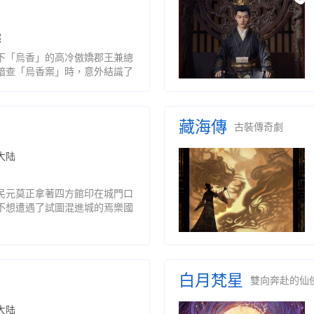
熙
下「烏香」的高冷傲嬌郡王兼總
暗查「烏香案」時，意外結識了
身的熱血江湖遊醫顏南星（宋軼
，為了各自身上隱藏的秘密，他
藏海傳
古裝傳奇劇
大陆
民元莫正拿著四方館印在城門口
不想遭遇了試圖混進城的焉樂國
配，剛來四方館述職的邊關將領
」吃了幾大顆：素來散漫愛酒的
白月梵星
雙向奔赴的仙
大陆