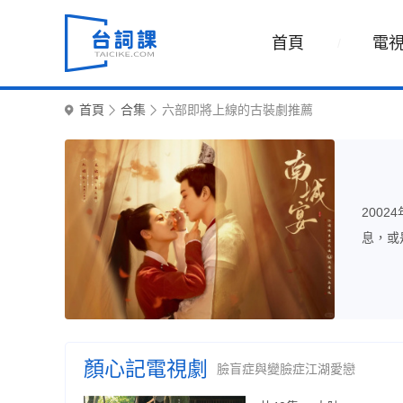
首頁
電
首頁
合集
六部即將上線的古裝劇推薦
200
息，或
顏心記電視劇
臉盲症與變臉症江湖愛戀