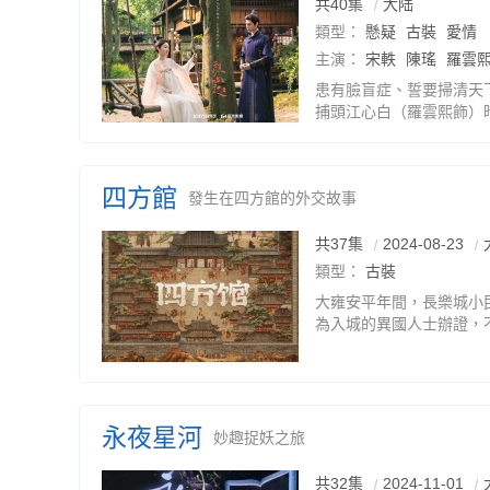
共40集
大陆
類型：
懸疑
古裝
愛情
主演：
宋軼
陳瑤
羅雲
患有臉盲症、誓要掃清天
捕頭江心白（羅雲熙飾）
行事乖張、每個月都會變
事飾），二人不打不相識
四方館
發生在四方館的外交故事
共37集
2024-08-23
類型：
古裝
大雍安平年間，長樂城小
為入城的異國人士辦證，
流民阿術，因為過錯被髮
王崑吾。從此，「好果子
永夜星河
妙趣捉妖之旅
共32集
2024-11-01