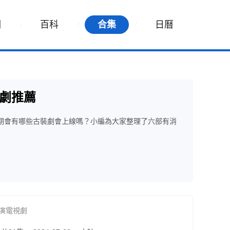
詞
百科
合集
日曆
劇推薦
近期會有哪些古裝劇會上線嗎？小編為大家整理了六部有消
演電視劇