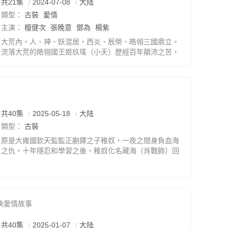
共21集
2024-07-08
大陆
類型：
古裝
愛情
主演：
檀健次
張晚意
鄧為
楊紫
大荒內，人、神、妖混居，西炎、辰榮、皓翎三國鼎立。
流落大荒的皓翎國王姬玖瑤（小夭）歷經百年顛沛之苦，
不但失去了身份，也失去了容貌，在清水鎮落腳，成為了
「無處可去、無人可依、無力自保」的玟小六。他懸壺為
共40集
2025-05-18
大陆
類型：
古裝
原是大雍國欽天監監正蒯鐸之子稚奴，一夜之間身負血海
之仇。十年隱忍和學習之後，稚奴化名藏海（肖戰飾）回
到京城，憑藉營造技藝和縱橫之術，在朝堂上步步高升。
他將當年滅門真相公之於眾、一雪冤屈，也在逐漸成長中
俠愛情故事
共40集
2025-01-07
大陆