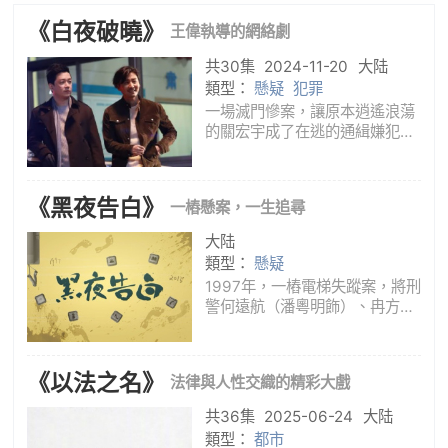
《白夜破曉》
王偉執導的網絡劇
共30集
2024-11-20
大陆
類型：
懸疑
犯罪
一場滅門慘案，讓原本逍遙浪蕩
的關宏宇成了在逃的通緝嫌犯。
身為刑偵支隊隊長的雙胞胎哥哥
關宏峰，誓要查出真相，但出於
親屬迴避的原則，警隊禁止關宏
《黑夜告白》
一樁懸案，一生追尋
峰參與滅門案的調查工作，關宏
峰義憤辭職。調任了代支隊長的
大陆
周巡
類型：
懸疑
1997年，一樁電梯失蹤案，將刑
警何遠航（潘粵明飾）、冉方旭
（王鶴棣飾）捲入迷霧。經歷波
折，兩人也曾陷入迷惘與懷疑，
最終揭開真相。歲月流轉，治癒
《以法之名》
法律與人性交織的精彩大戲
人生迷茫，堅守正義，以樂觀堅
韌化解磨難。
共36集
2025-06-24
大陆
類型：
都市