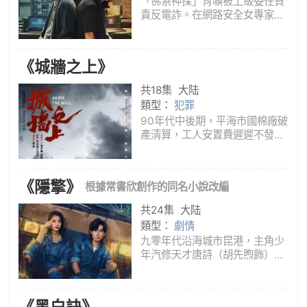
「佛系神探」肖曠被上級委任負
責反電詐。在網路安全女專家方
心瑜的協助下解決了影響巨大的
「大學生學費被騙致死案」。然
而突然回鄉的發小舒野，卻暗中
《城牆之上》
成為電信詐騙新頭目“師爺”，成
為肖曠的隱形敵人。電信詐騙，
共18集
大陆
「
類型：
犯罪
90年代中後期，平海市國棉廠破
產清算，工人安置費遲遲不發，
廠長肖更時貪污傳言四起，工人
焦同生一直在收集肖更時貪污的
證據，卻在一個雨夜溺水身亡。
《隱擎》
根據常書欣創作的同名小說改編
負責此案的警察羅世襄迅速展開
調查，經排查發現焦同生的死與
共24集
大陆
他收
類型：
劇情
九零年代沿海城市昆港，主角少
年汽修天才唐詩（胡先煦飾）臥
底走私組織為父洗冤，並攜手鬼
馬少女葉靈（王影璐飾）幫助警
方破獲走私大案。
《黑白訣》