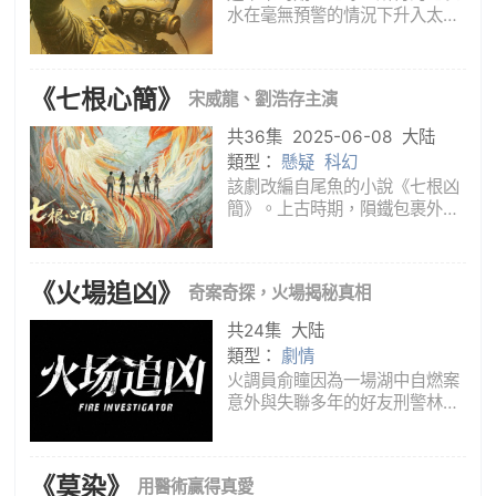
水在毫無預警的情況下升入太
空，在近地軌道形成了一圈壯麗
奇詭的冰環，人類自此失去了賴
以生存的海洋，面臨史無前例的
《七根心簡》
宋威龍、劉浩存主演
生存危機。拾荒獵人江星北（黃
景瑜飾），帶領神秘天才顏冬
共36集
2025-06-08
大陆
（劉暢飾
類型：
懸疑
科幻
該劇改編自尾魚的小說《七根凶
簡》。上古時期，隕鐵包裹外星
來物降臨鳳子嶺，帶來七個神秘
生物。生物可寄生人體，干擾意
識，引人作惡。上古大德與其弟
《火場追凶》
奇案奇探，火場揭秘真相
子以神木打造七塊木簡，將異物
引入其中，命名“七根心簡”，再
共24集
大陆
以
類型：
劇情
火調員俞瞳因為一場湖中自燃案
意外與失聯多年的好友刑警林耀
重逢，兩人奔赴各大火場查案緝
兇。他們不畏艱險，利用高效可
靠的調查方法、先進的技術手
《莫染》
用醫術贏得真愛
段、靈活多變的勘驗方式，偵破