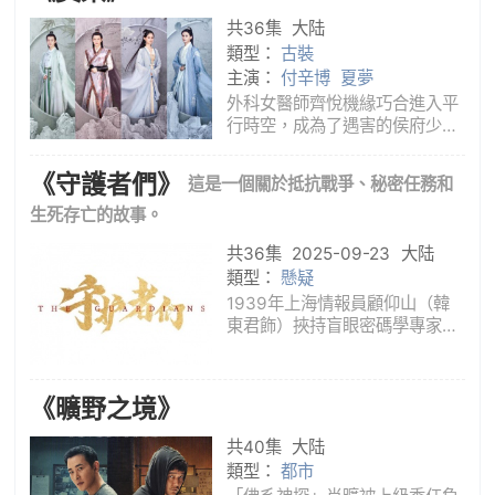
紛繁複雜的火災案件，在探訪事
共36集
大陆
故真相
類型：
古裝
主演：
付辛博
夏夢
外科女醫師齊悅機緣巧合進入平
行時空，成為了遇害的侯府少夫
人齊月娘，在平行時空的古代世
界當，齊悅的到來引起騷動，她
《守護者們》
這是一個關於抵抗戰爭、秘密任務和
不得不在危機四伏的環境下尋找
回到現實的辦法。而隨著秘奉皇
生死存亡的故事。
命的夫君常雲成戍邊歸來，齊悅
共36集
2025-09-23
大陆
舉步
類型：
懸疑
1939年上海情報員顧仰山（韓
東君飾）挾持盲眼密碼學專家也
是他在牛津的校友李約瑟，逼迫
其放棄為日軍研製密碼。潮聲劇
團的龍套演員丁一（張一山
《曠野之境》
飾），原本只是被惜命的李約瑟
雇來冒充自己，卻稀里糊塗捲入
共40集
大陆
了這場意外
類型：
都市