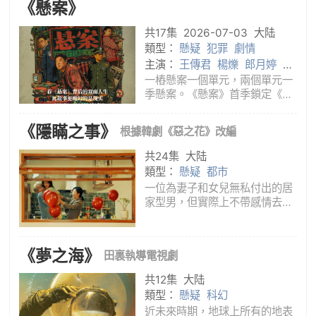
《懸案》
共17集
2026-07-03
大陆
類型：
懸疑
犯罪
劇情
主演：
王傳君
楊爍
郎月婷
嶽
雲鵬
黃覺
江奇霖
一樁懸案一個單元，兩個單元一
季懸案。《懸案》首季鎖定《珠
寶行連環劫案》《卞記旅館滅門
案》兩個單元，抽絲剝繭，揭開
《隱瞞之事》
根據韓劇《惡之花》改編
最驚心的懸案。洞若觀火，抵達
最真實的人性。
共24集
大陆
類型：
懸疑
都市
一位為妻子和女兒無私付出的居
家型男，但實際上不帶感情去欺
騙妻子而得到現有的一切；一位
深愛著丈夫的天真妻子，這對夫
婦14年前相識並墜入愛河，戀愛
《夢之海》
田裏執導電視劇
了，結婚了，非常幸福。但是，
在幸福之下，充斥著秘密和謊
共12集
大陆
言，沉
類型：
懸疑
科幻
近未來時期，地球上所有的地表