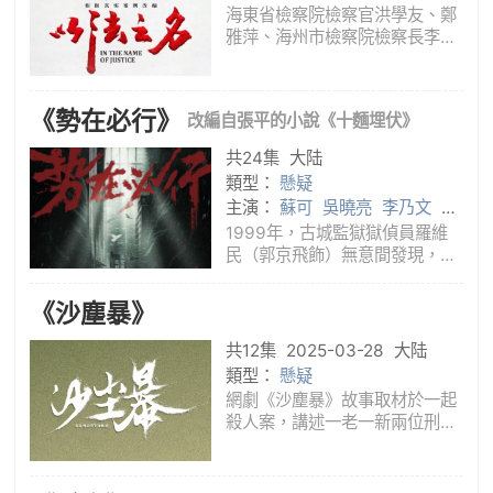
海東省檢察院檢察官洪學友、鄭
雅萍、海州市檢察院檢察長李棟
等人在復查海州市“萬氏集團涉黑
案”過程中發現疑點，嫌疑人張文
清被誣陷構罪，並且牽扯出司法
《勢在必行》
改編自張平的小說《十麵埋伏》
人員在案件辦理過程中徇私枉
法。在省委政法委、省掃黑辦、
共24集
大陆
省
類型：
懸疑
主演：
蘇可
吳曉亮
李乃文
郭
京飛
1999年，古城監獄獄偵員羅維
民（郭京飛飾）無意間發現，正
在獄中服刑的重刑犯王國炎（蘇
可飾），身負數起疑點重重的命
《沙塵暴》
案。在羅維民想要進一步調查此
案時，卻遭到了無法預想的層層
共12集
2025-03-28
大陆
阻力，羅維民與戰友趙中和（李
類型：
懸疑
乃文飾
網劇《沙塵暴》故事取材於一起
殺人案，講述一老一新兩位刑警
對這樁兇殺案重啟調查，排除萬
難、不懼犧牲，最終掃清陰霾、
抓獲真兇的故事。