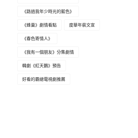
《路過我年少時光的藍色》
《蜂巢》劇情看點
度華年裴文宣
《春色寄情人》
《我有一個朋友》分集劇情
韓劇《紅天鵝》預告
好看的霸總電視劇推薦