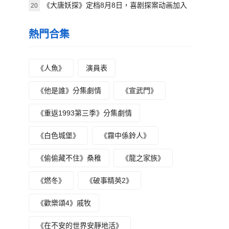
《大唐妖探》定档8月8日，喜剧探案动画加入
20
暑期档
熱門合集
《人魚》
演員表
《他是誰》分集劇情
《宣武門》
《重返1993第三季》分集劇情
《白色城堡》
《霧中係鈴人》
《偷偷藏不住》桑稚
《龍之家族》
《燃冬》
《破事精英2》
《歡樂頌4》戚牧
《在不安的世界安靜地活》