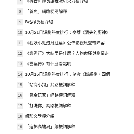
《抖音》隊長讓我吸引火力梗介紹
7
「養魚」網路梗詞解釋
8
B站棍勇梗介紹
9
10月21日短劇熱度排行：麥芽《消失的廚神》
10
登頂第一
《狐妖小紅娘月紅篇》公佈影視原聲帶陣容
11
《雲秀行》大結局是什麼？人物命運與劇情走
12
向預測
《雲襄傳》有什麼看點嗎
13
10月16日短劇熱度排行：諸雲《斷親後，四個
14
姐姐跪求我回家》登頂第一
「站崗小狗」網路梗詞解釋
15
「氪金玩家」網路梗詞解釋
16
「打洗你」網路梗詞解釋
17
妍珍文學梗介紹
18
「這把高端局」網梗詞解釋
19