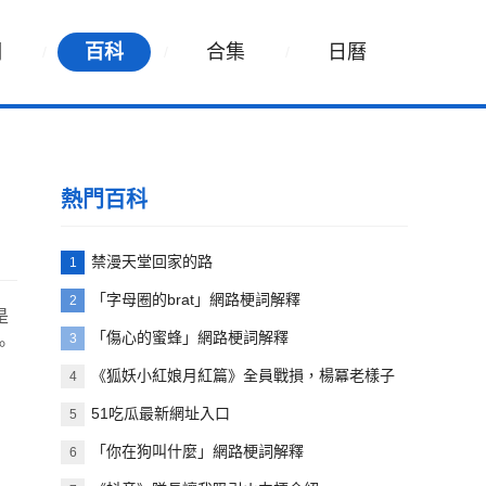
詞
百科
合集
日曆
熱門百科
禁漫天堂回家的路
1
「字母圈的brat」網路梗詞解釋
2
是
「傷心的蜜蜂」網路梗詞解釋
3
。
《狐妖小紅娘月紅篇》全員戰損，楊冪老樣子
4
51吃瓜最新網址入口
5
「你在狗叫什麼」網路梗詞解釋
6