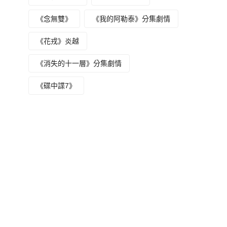
《念無雙》
《我的阿勒泰》分集劇情
《花戎》炎越
《消失的十一層》分集劇情
《碟中諜7》