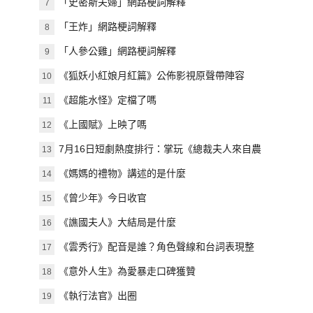
「史密斯夫婦」網路梗詞解釋
7
「王炸」網路梗詞解釋
8
「人參公雞」網路梗詞解釋
9
《狐妖小紅娘月紅篇》公佈影視原聲帶陣容
10
《超能水怪》定檔了嗎
11
《上國賦》上映了嗎
12
7月16日短劇熱度排行：掌玩《總裁夫人來自農
13
村》登頂第一！
《媽媽的禮物》講述的是什麼
14
《曾少年》今日收官
15
《譙國夫人》大結局是什麼
16
《雲秀行》配音是誰？角色聲線和台詞表現整
17
理
《意外人生》為愛暴走口碑獲贊
18
《執行法官》出圈
19