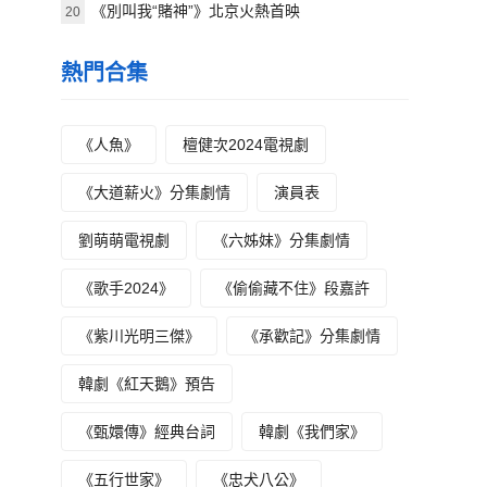
《別叫我“賭神”》北京火熱首映
20
熱門合集
《人魚》
檀健次2024電視劇
《大道薪火》分集劇情
演員表
劉萌萌電視劇
《六姊妹》分集劇情
《歌手2024》
《偷偷藏不住》段嘉許
《紫川光明三傑》
《承歡記》分集劇情
韓劇《紅天鵝》預告
《甄嬛傳》經典台詞
韓劇《我們家》
《五行世家》
《忠犬八公》