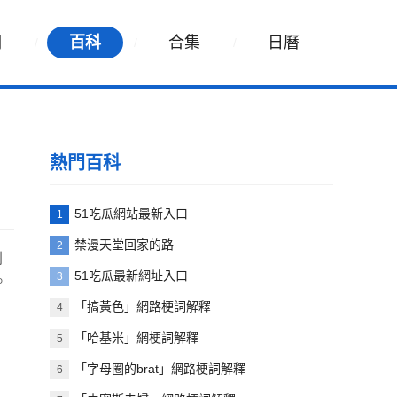
詞
百科
合集
日曆
熱門百科
51吃瓜網站最新入口
1
禁漫天堂回家的路
2
劇
51吃瓜最新網址入口
3
。
「搞黃色」網路梗詞解釋
4
「哈基米」網梗詞解釋
5
「字母圈的brat」網路梗詞解釋
6