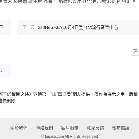
建議大家持續關注台詞課。後續也會出其他更加精彩的內容的。
臣
SHINee KEY10月4日登台北流行音樂中心
下一篇：
更
，農家子的權臣之路》登頂第一
家子的權臣之路》登頂第一”由"凹凸曼"網友提供，僅作為展示之用，版權
盡快刪除。
關於我們
聯絡我們
客戶服務
意見反饋
發布協議
© taicike.com All Rights Reserved